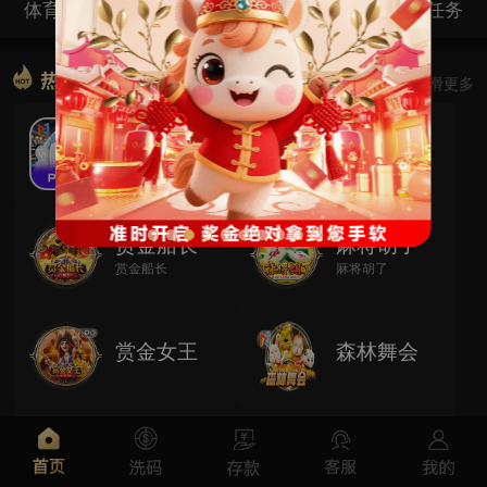
体育游戏
彩票游戏
电竞游戏
优惠任务
右滑更多
PA视讯
麻将胡了2
国语荷官，首创6张牌
麻将胡了2
赏金船长
麻将胡了
赏金船长
麻将胡了
赏金女王
森林舞会
财神捕鱼
飞禽走兽
Loading
Loading
财神捕鱼